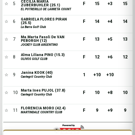
CECILIA MARIA
☆
5
F
15
+3
15
ZUBERBUHLER (25.1)
EL POTRERILLO DE LARRETA COUNT
GABRIELA FLORES PIRAN
☆
6
F
14
+4
14
(25.5)
La Barra Golf Club
Ma.Marta Fasoli De VAN
☆
7
F
13
+5
13
PEBORGH (12)
JOCKEY CLUB ARGENTINO
Alma Liliana PINO (15.3)
☆
8
F
12
+6
12
OLIVOS GOLF CLUB
Janina KOOK (40)
☆
9
1
+10
+10
Cantegril Country Club
Marta Ines PUJOL (37.8)
☆
10
F
10
+8
10
Cantegril Country Club
FLORENCIA MORO (42.4)
☆
11
F
9
+9
9
MARTINDALE COUNTRY CLUB