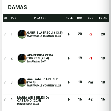
DAMAS
MY
POS
P L A Y E R
HOLE
HOY
SCR
TOTAL
GABRIELA FASOLI (13.5)
20
☆
1
F
-2
20
MARTINDALE COUNTRY CLUB
APARECIDA VERA
19
☆
2
F
-1
19
TORRES (25.4)
Las Piedras Golf
Ana Isabel CARLISLE
18
☆
3
F
Par
18
(14.9)
MARTINDALE COUNTRY CLUB
MARIA WEISSELES De
☆
4
F
16
+2
16
CASSANO (20.5)
OLIVOS GOLF CLUB